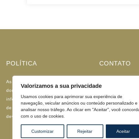
POLÍTICA
CONTATO
As informações contidas neste
(11) 93383-611
Valorizamos a sua privacidade
domínio possuem caráter
contato@doutorf
Usamos cookies para aprimorar sua experiência de
informativo e educacional. Em caso
navegação, veicular anúncios ou conteúdo personalizado e
Rua Borges Lag
de dúvidas, o profissional de saúde
analisar nosso tráfego. Ao clicar em "Aceitar", você concord
Vila Clementin
com o uso de cookies.
deverá ser sempre consultado.
Customizar
Rejeitar
Aceitar