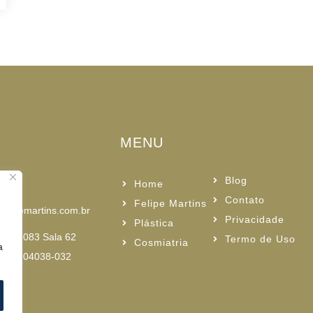
MENU
Blog
3
Home
Contato
Felipe Martins
elipemartins.com.br
Privacidade
Plástica
oa, 1083 Sala 62
Termo de Uso
Cosmiatria
a
o CEP 04038-032