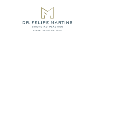
Our Shop
Lorem ipsum dolor sit amet, consectetur adipiscing elit.
Nunc orci nisl, tempus ut sem a, scelerisque sollicitudin
arcu. Phasellus porttitor dignissim nisl, vel aliquet enim.