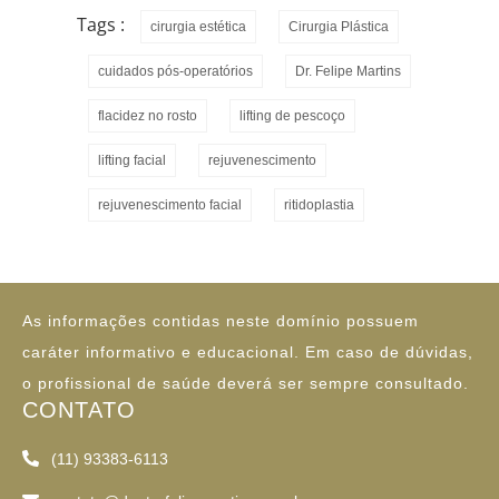
Tags :
cirurgia estética
Cirurgia Plástica
cuidados pós-operatórios
Dr. Felipe Martins
flacidez no rosto
lifting de pescoço
lifting facial
rejuvenescimento
rejuvenescimento facial
ritidoplastia
POLÍTICA
As informações contidas neste domínio possuem
caráter informativo e educacional. Em caso de dúvidas,
o profissional de saúde deverá ser sempre consultado.
CONTATO
(11) 93383-6113